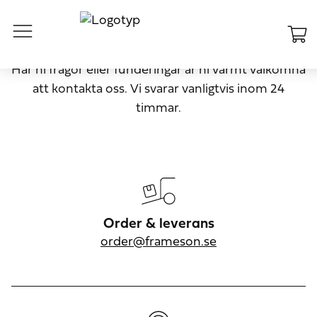
KUNDSERVICE
Har ni frågor eller funderingar är ni varmt välkomna
att kontakta oss. Vi svarar vanligtvis inom 24
timmar.
Order & leverans
order@frameson.se