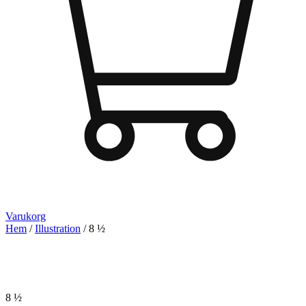
Varukorg
Hem
/
Illustration
/ 8 ½
8 ½