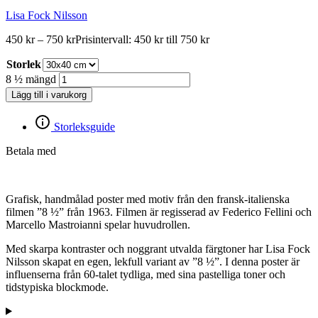
Lisa Fock Nilsson
450
kr
–
750
kr
Prisintervall: 450 kr till 750 kr
Storlek
8 ½ mängd
Lägg till i varukorg
Storleksguide
Betala med
Grafisk, handmålad poster med motiv från den fransk-italienska
filmen ”8 ½” från 1963. Filmen är regisserad av Federico Fellini och
Marcello Mastroianni spelar huvudrollen.
Med skarpa kontraster och noggrant utvalda färgtoner har Lisa Fock
Nilsson skapat en egen, lekfull variant av ”8 ½”. I denna poster är
influenserna från 60-talet tydliga, med sina pastelliga toner och
tidstypiska blockmode.