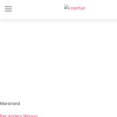
Hem
/
Illustration
/ Marstrand
Marstrand
Per-Anders Nilsson