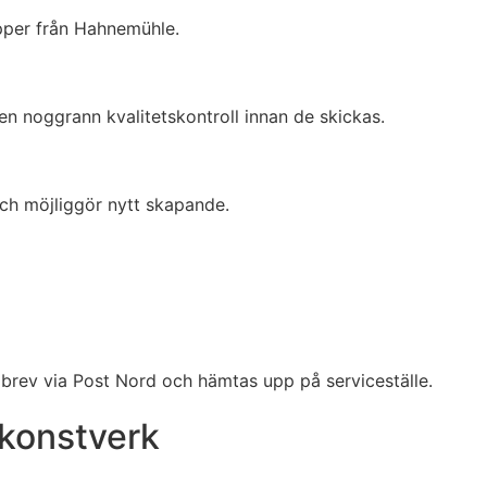
pper från Hahnemühle.
 en noggrann kvalitetskontroll innan de skickas.
och möjliggör nytt skapande.
rev via Post Nord och hämtas upp på serviceställe.
 konstverk