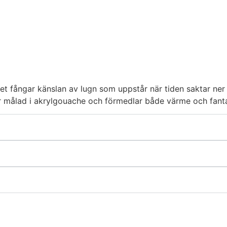
et fångar känslan av lugn som uppstår när tiden saktar ner o
 är målad i akrylgouache och förmedlar både värme och fanta