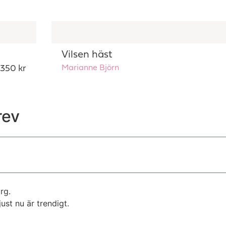
Vilsen häst
. 350 kr
Marianne Björn
rev
rg.
st nu är trendigt.