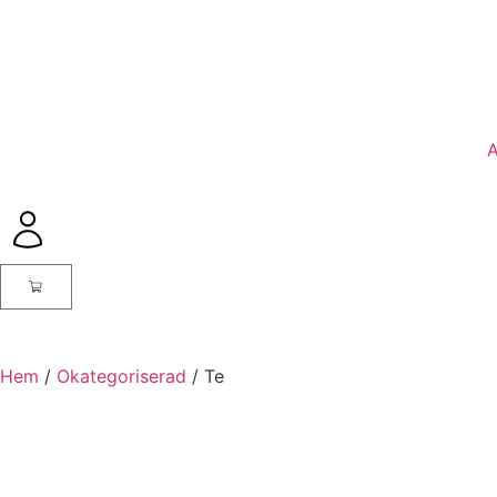
A
Hem
/
Okategoriserad
/ Te