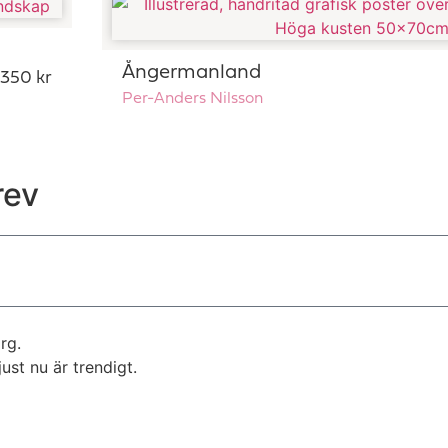
Ångermanland
. 350 kr
Per-Anders Nilsson
rev
rg.
st nu är trendigt.