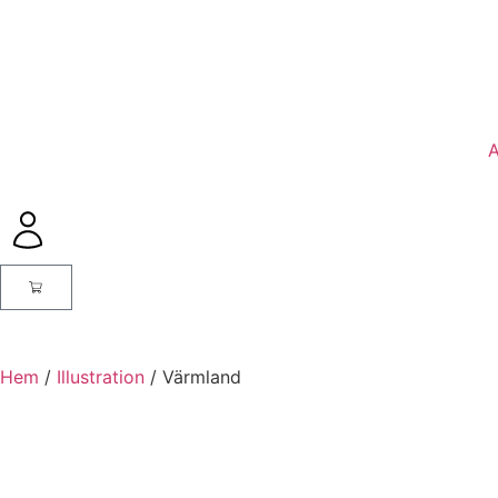
A
Hem
/
Illustration
/ Värmland