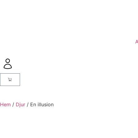
A
Hem
/
Djur
/ En illusion