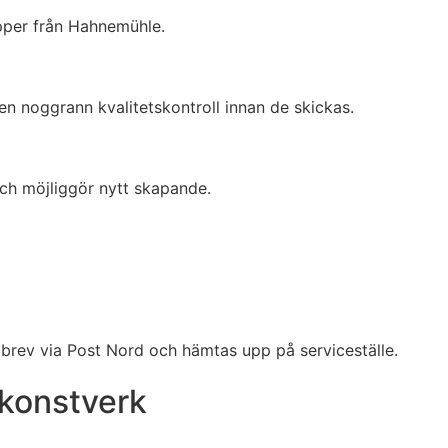
pper från Hahnemühle.
 en noggrann kvalitetskontroll innan de skickas.
och möjliggör nytt skapande.
rev via Post Nord och hämtas upp på serviceställe.
 konstverk