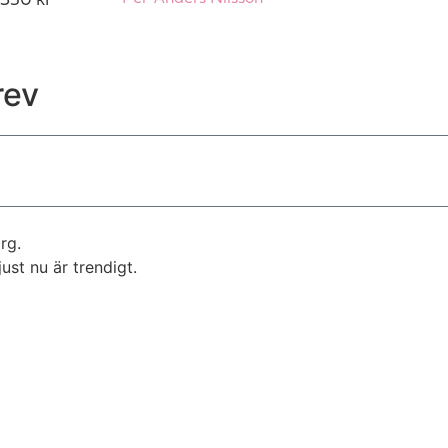
. 350 kr
rev
rg.
st nu är trendigt.