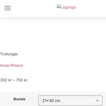
Hem
/
Djur
/ Trollungar
Trollungar
Anna Nilsson
350
kr
–
750
kr
Storlek